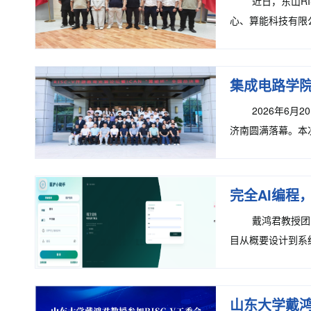
近日，东山R
心、算能科技有限
开深入研讨。随着国
集成电路学院
2026年6月
济南圆满落幕。本
致辞。他指出，RI
完全AI编程
戴鸿君教授团
目从概要设计到系统
房智能随访平台，是
山东大学戴鸿