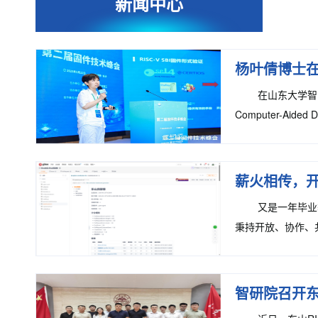
新闻中心
杨叶倩博士在
在山东大学智能
Computer-Aided 
议。SBI固件是开
薪火相传，
又是一年毕业
秉持开放、协作、共享
发套件量身打造的系
智研院召开