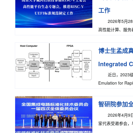
工作
2026年5月
高性能计算、服务
表参加会议。28日
博士生孟成真关于
Integrated
近日，2023
Emulation for Rap
Systems（IE
智研院参加全
2026年4
家代表受邀参会，
部电子信息司金磊